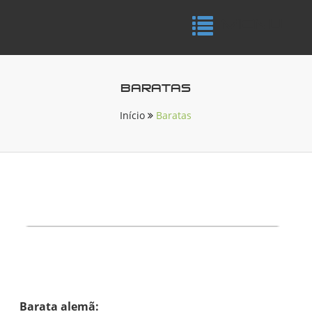
MENU
Tog
nav
BARATAS
Início
Baratas
Barata alemã: