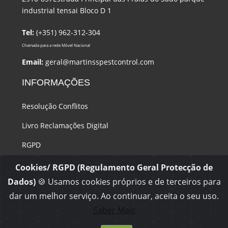
industrial tensai Bloco D 1
Tel:
(+351) 962-312-304
Chamada para a rede Móvel Nacional
Email:
geral@martinsspestcontrol.com
INFORMAÇÕES
Resolução Conflitos
Livro Reclamações Digital
RGPD
COOKIES
Cookies/ RGPD (Regulamento Geral Protecção de
Dados)
🍪 Usamos cookies próprios e de terceiros para
dar um melhor serviço. Ao continuar, aceita o seu uso.
Saber Mais
copyright Martinsspestcontrol
Martinsspestcontrol